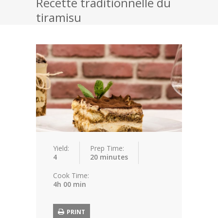
Recette traditionnelle du
tiramisu
Fromage
Dessert
Biscuits
Chocolat
Pâtisserie
Toutes nos recettes
Yield:
Prep Time:
4
20 minutes
Cook Time:
4h 00 min
PRINT