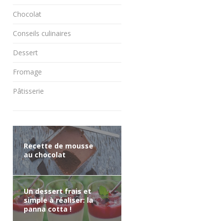
Chocolat
Conseils culinaires
Dessert
Fromage
Pâtisserie
Recette de mousse
au chocolat
Un dessert frais et
simple à réaliser: la
panna cotta !