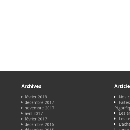
Archives
Articl
février 2018
Nos co
décembre 2017
Faites
novembre 2017
frigorifi
Les e
avril 2017
Les u
février 2017
L’acha
décembre 2016
la santé
décembre 2015