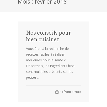
Mois : février 2018
Fromage
Dessert
Biscuits
Nos conseils pour
bien cuisiner
Chocolat
Vous êtes à la recherche de
Pâtisserie
recettes faciles à réaliser,
meilleures pour la santé ?
Toutes nos recettes
Désormais, les ingrédients bios
sont multiples présents sur les
petites...
5 FÉVRIER 2018