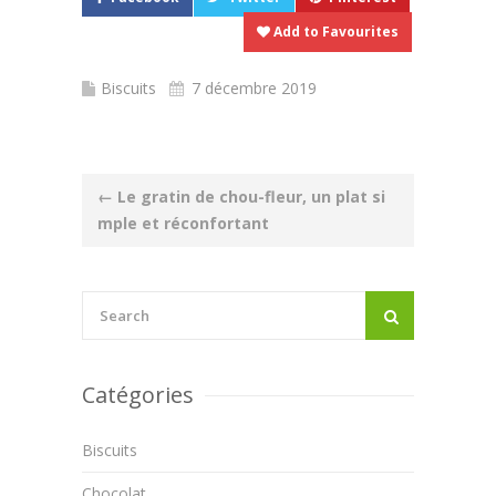
Add to Favourites
Biscuits
7 décembre 2019
Post
←
Le gratin de chou-fleur, un plat si
mple et réconfortant
navigation
Catégories
Biscuits
Chocolat