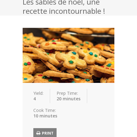
Les sablés de noël, une
recette incontournable !
Fromage
Dessert
Biscuits
Chocolat
Pâtisserie
Toutes nos recettes
Yield:
Prep Time:
4
20 minutes
Cook Time:
10 minutes
PRINT