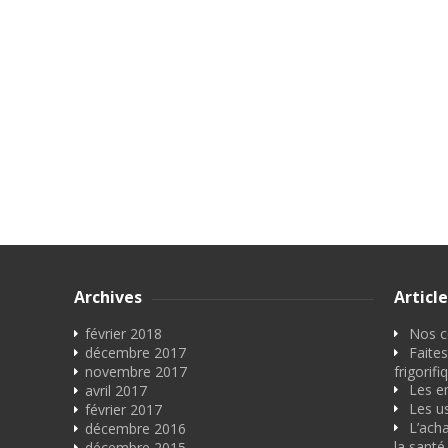
Archives
Articl
février 2018
Nos co
décembre 2017
Faites
novembre 2017
frigorifi
Les e
avril 2017
Les u
février 2017
L’acha
décembre 2016
la santé
décembre 2015