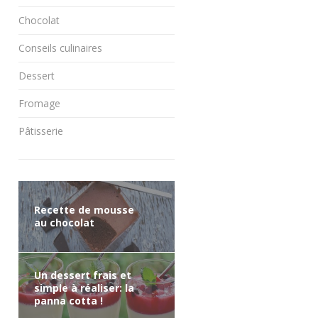
Chocolat
Conseils culinaires
Dessert
Fromage
Pâtisserie
Recette de mousse
au chocolat
Un dessert frais et
simple à réaliser: la
panna cotta !