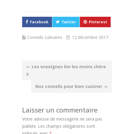
Facebook
Twitter
Pinterest
Conseils culinaires
12 décembre 2017
Post
←
Les enseignes bio les moins chère
s
navigation
Nos conseils pour bien cuisiner
→
Laisser un commentaire
Votre adresse de messagerie ne sera pas
publiée.
Les champs obligatoires sont
indiqués avec
*