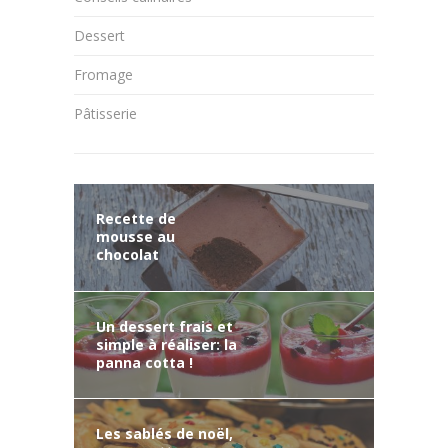
Dessert
Fromage
Pâtisserie
Recette de
mousse au
chocolat
Un dessert frais et
simple à réaliser: la
panna cotta !
Les sablés de noël,