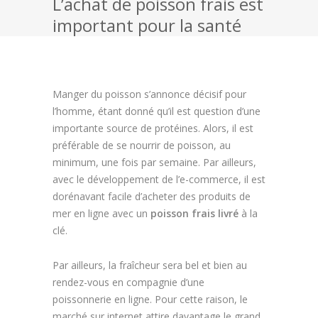
L’achat de poisson frais est
important pour la santé
Fromage
Dessert
Biscuits
Manger du poisson s’annonce décisif pour
l’homme, étant donné qu’il est question d’une
Chocolat
importante source de protéines. Alors, il est
préférable de se nourrir de poisson, au
Pâtisserie
minimum, une fois par semaine. Par ailleurs,
avec le développement de l’e-commerce, il est
Toutes nos recettes
dorénavant facile d’acheter des produits de
mer en ligne avec un
poisson frais livré
à la
clé.
Par ailleurs, la fraîcheur sera bel et bien au
rendez-vous en compagnie d’une
poissonnerie en ligne. Pour cette raison, le
marché sur internet attire davantage le grand