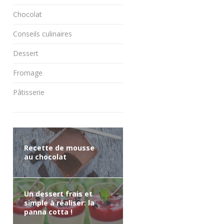
Chocolat
Conseils culinaires
Dessert
Fromage
Pâtisserie
Recette de mousse
au chocolat
Un dessert frais et
simple à réaliser: la
panna cotta !