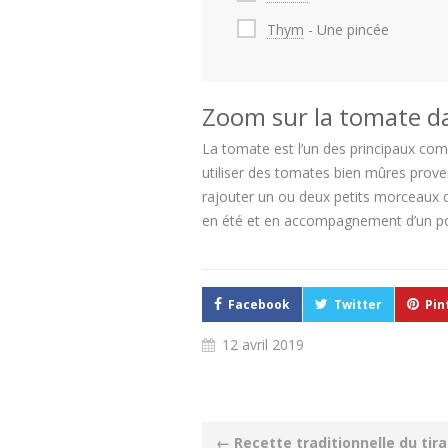
Thym
- Une pincée
Zoom sur la tomate da
La tomate est l’un des principaux compo
utiliser des tomates bien mûres proven
rajouter un ou deux petits morceaux de
en été et en accompagnement d’un pou
Facebook
Twitter
Pin
12 avril 2019
Post
←
Recette traditionnelle du tir