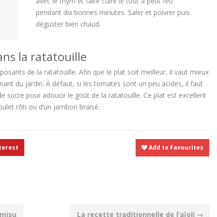
avec le thym et faire cuire le tout à petit feu
pendant dix bonnes minutes. Saler et poivrer puis
déguster bien chaud.
ns la ratatouille
sants de la ratatouille. Afin que le plat soit meilleur, il vaut mieux
ant du jardin. À défaut, si les tomates sont un peu acides, il faut
 sucre pour adoucir le goût de la ratatouille. Ce plat est excellent
let rôti ou d’un jambon braisé.
terest
Add to Favourites
amisu
La recette traditionnelle de l’aïoli
→