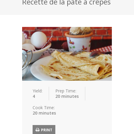
Recette de la pâte à crêpes
Fromage
Dessert
Biscuits
Chocolat
Pâtisserie
Toutes nos recettes
Yield:
Prep Time:
4
20 minutes
Cook Time:
20 minutes
PRINT