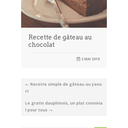
Recette de gâteau au
chocolat
2 MAI 2019
Post
←
Recette simple de gâteau au yaou
rt
navigation
Le gratin dauphinois, un plat convivia
l pour tous
→